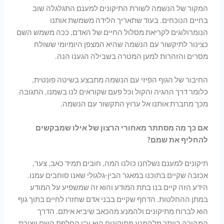
המקור של הנשמה לשורת התיקונים למענם התגלגלה שוב
בחיים הנוכחים. בעוד שתאריך הלידה משמשת אותנו
הנומרולוגים לקריאת מסלול החיים של האדם, ככה משמש השם
כצינור לתיקשור עם הנשמה שהיא המצפן היומיומי ששולח
מסרים והזהרות למען המטרה בשבילה הגענו הנה.
החיבור של הגוף הפיזי עם הנשמה מתבצע בשיטה פונטית,
כלומר דרך ההגיה והקול וכל פעם שקוראים לנו בשמנו, התגובה
מכך מחברת אותנו אל ערוץ התקשור עם הנשמה.
אם כך מה מסתתר מאחורי הרצון של אילו שמבקשים
להחליף את שמם?
תיקונים למענם נשלחנו כולנו המה, חובים תמיד כאב, צער,
אכזבה שקיים בתוכנו במאגר הבין-גלגולי שאנו סוחבים עמנו.
הידע הזה קיים בנו בתת המודע והוא זה שמשפיע על המודע
במתן ההחלטות. הדחף שקיים בבני אדם שחזרו לחיים בתוך גוף
הוא לברוח מתיקונים ולהמנע מהכאב שיביא איתם. הדרך