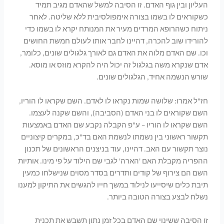
העליון ובין גוף האדם. זו הסיבה למשל שהאדם מגיב תמיד
כשקוראים לו בשמו בצורה אימפולסיבית ללא שליטה. לאחר
ניתוח כשהרופא המרדים מעיר את המנותח יקרא לו בשמו כדי
להורידו שוב להכרה, דהיינו לחבר אותו לעולם חמשת החושים
וכו. שם האדם מלוה את האדם גם לאורך גלגולים שונים, כלומר,
אדם שנקרא משה בגלגול זה יכול היה להקרא מוזס או מוסא.
שורש הנשמה אחיד, הגלגולים שונים.
חז"ל אמרו: שלושה שמות נקראו לו לאדם. השם שקראו לו הוריו,
השם שקוראים לו בני האדם (הסביבה), והשם שקנה לעצמו.
השם שקראו לו הוריו – ע"פ הקבלה נקבע שם האדם באמצעות
תקשור ראשוני בין נשמתו לנשמת האם בד"כ, במקרים קיצוניים
נוצר תקשור עם האב. דהיינו, עוד בניצנים הראשונים של תכנון
ההפריה מקבלת האם 'הארה' לגבי שם הילוד על פי מינו. אותיות
השם הם צירוף של קודים ותדרים בסדר מסוים שנישלחו כמעין
תיבת כלים שיסייעו לנילוד במשך חייו להגשים את התיקון למענו
נשלח לבצע בצורה הטובה ביותר.
זו הסיבה ששינוי שם האדם בכל זמן נתון תשבש את תכנית