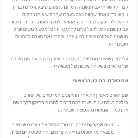
המהירה ביותר מלהמנע מתיקונים היא ע"י החלפת השם ויצירת
קצר תיקשורתי עם הנשמה העליונה. האדם שיבקש ללכת בדרך
זו הוא בד"כ אחד שחווה כאב בעברו שהחליש אותו במקום
לחשל ולכן יבקש לברוח בכל אמצעי. למען האמת, רק דרך חיבור
עם הנשמה יוכל לקבל כלים להתגבר על כל מכשול משום שרק
הנשמה העליונה יכולה לכוון, להגן ולהביא את האדם למחוזות
טובים יותר.
עלי לציין שאינני ממליצה בשום פנים ואופן לשנות את שם הלידה
של כל אדם בשל ההשלכות של מעשה זה.
שם האדם והתיקון הראשוני
שם האדם מאפיין את אחד התיקונים המרכזיים של האדם
בגללם נשלח שנית. ישנם כמה דרכים להבנם התיקון דרך השם,
אתן כמה דוגמאות מהנפוצות שביניהם:
אישה שנקראת עדנה, תצטרך לגלות את העדנה שבחיים
כתוצאה מחיספוס בחייה הקודמים. החיספוס קיים אצלה